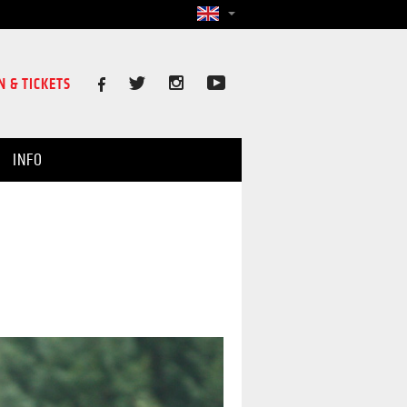
N & TICKETS
INFO