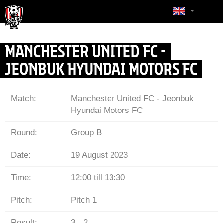
MANCHESTER UNITED FC -
JEONBUK HYUNDAI MOTORS FC
Match:
Manchester United FC
-
Jeonbuk
Hyundai Motors FC
Round:
Group B
Date:
19 August 2023
Time:
12:00 till 13:30
Pitch:
Pitch 1
Result:
3 - 2